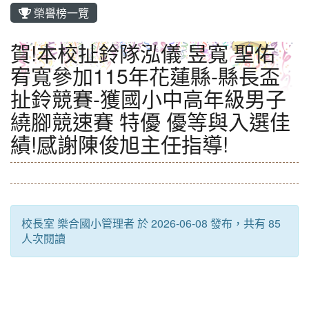
榮譽榜一覽
賀!本校扯鈴隊泓儀 昱寬 聖佑
宥寬參加115年花蓮縣-縣長盃
扯鈴競賽-獲國小中高年級男子
繞腳競速賽 特優 優等與入選佳
績!感謝陳俊旭主任指導!
校長室 樂合國小管理者 於 2026-06-08 發布，共有 85
人次閱讀