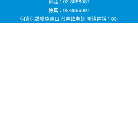
電話：03-8886087
傳真：03-8886097
個資保護聯絡窗口 蔡昇峰老師 聯絡電話：03-
8886087
E-mail ：
請用
Chrome
、
FireFox
或
IE10.0瀏覽器以
上獲得最佳瀏覽效果，謝謝！