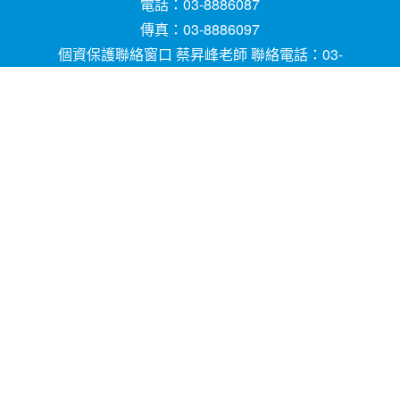
電話：03-8886087
傳真：03-8886097
個資保護聯絡窗口 蔡昇峰老師 聯絡電話：03-
8886087
E-mail ：
請用
Chrome
、
FireFox
或
IE10.0瀏覽器以
上獲得最佳瀏覽效果，謝謝！