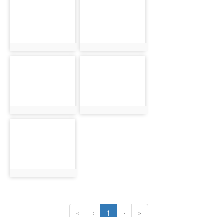
photo-1645
photo-1646
photo:1645
photo:1646
photo-1647
photo-1648
photo:1647
photo:1648
photo-1649
photo:1649
(目前頁次)
«
‹
1
›
»