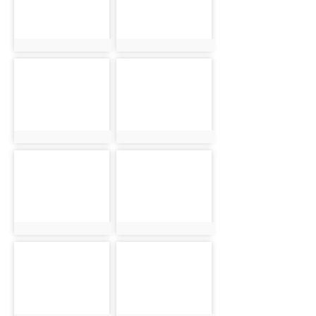
photo:1719
photo:1720
photo-1721
photo-1722
photo:1721
photo:1722
photo-1723
photo-1724
photo:1723
photo:1724
photo-1725
photo-1726