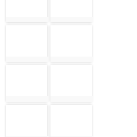
photo:1956
photo:1957
photo-1958
photo-1959
photo:1958
photo:1959
photo-1960
photo-1961
photo:1960
photo:1961
photo-1962
photo-1963