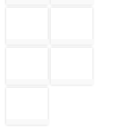
photo:1962
photo:1963
photo-1964
photo-1965
photo:1964
photo:1965
photo-1966
photo-1967
photo:1966
photo:1967
photo-1968
photo:1968