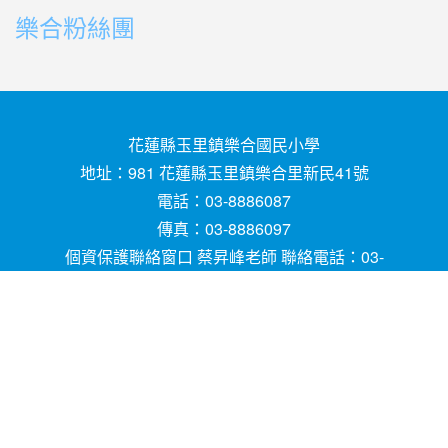
樂合粉絲團
花蓮縣玉里鎮樂合國民小學
地址：981 花蓮縣玉里鎮樂合里新民41號
電話：03-8886087
傳真：03-8886097
個資保護聯絡窗口 蔡昇峰老師 聯絡電話：03-
8886087
E-mail ：
請用
Chrome
、
FireFox
或
IE10.0瀏覽器以
上獲得最佳瀏覽效果，謝謝！