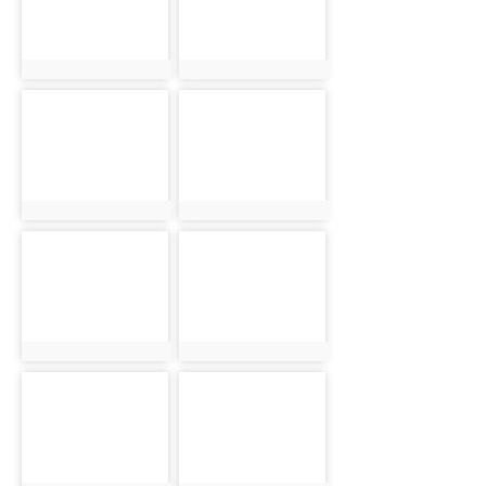
photo:2080
photo:2081
photo-2082
photo-2083
photo:2082
photo:2083
photo-2084
photo-2085
photo:2084
photo:2085
photo-2086
photo-2087