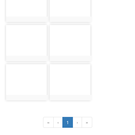
photo:1018
photo:1019
photo-1020
photo-1021
photo:1020
photo:1021
photo-1022
photo-1023
photo:1022
photo:1023
(目前頁次)
«
‹
1
›
»