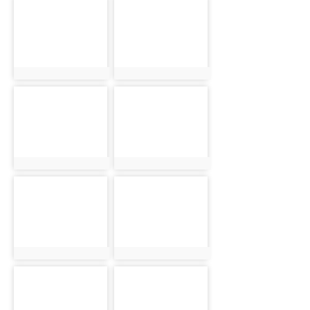
photo-1363
photo-1364
photo:1363
photo:1364
photo-1365
photo-1366
photo:1365
photo:1366
photo-1367
photo-1368
photo:1367
photo:1368
photo-1369
photo-1370