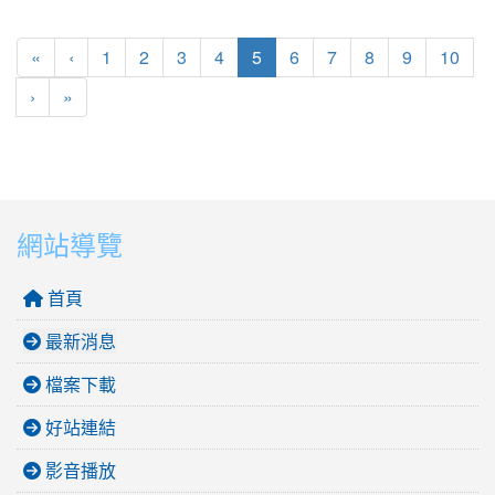
第一頁
上一頁
(目前頁次)
«
‹
1
2
3
4
5
6
7
8
9
10
下一頁
最後頁
›
»
網站導覽
首頁
最新消息
檔案下載
好站連結
影音播放