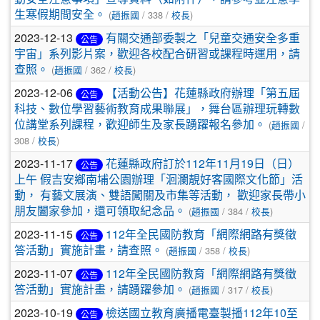
生寒假期間安全。
(
趙振國
/ 338 /
校長
)
2023-12-13
有關交通部委製之「兒童交通安全多重
公告
宇宙」系列影片案，歡迎各校配合研習或課程時運用，請
查照。
(
趙振國
/ 362 /
校長
)
2023-12-06
【活動公告】花蓮縣政府辦理「第五屆
公告
科技、數位學習藝術教育成果聯展」，舞台區辦理玩轉數
位講堂系列課程，歡迎師生及家長踴躍報名參加。
(
趙振國
/
308 /
校長
)
2023-11-17
花蓮縣政府訂於112年11月19日（日）
公告
上午 假吉安鄉南埔公園辦理「洄瀾靚好客國際文化節」活
動， 有藝文展演、雙語闖關及市集等活動， 歡迎家長帶小
朋友闔家參加，還可領取紀念品。
(
趙振國
/ 384 /
校長
)
2023-11-15
112年全民國防教育「網際網路有獎徵
公告
答活動」實施計畫，請查照。
(
趙振國
/ 358 /
校長
)
2023-11-07
112年全民國防教育「網際網路有獎徵
公告
答活動」實施計畫，請踴躍參加。
(
趙振國
/ 317 /
校長
)
2023-10-19
檢送國立教育廣播電臺製播112年10至
公告