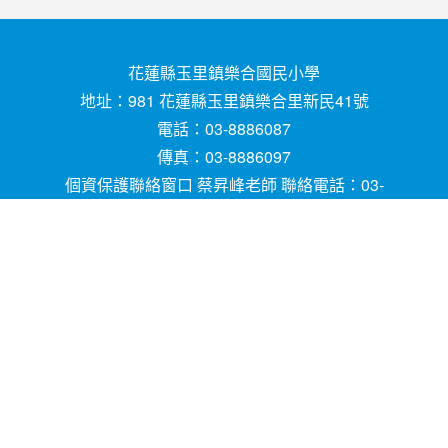
花蓮縣玉里鎮樂合國民小學
地址：981 花蓮縣玉里鎮樂合里新民41號
電話：03-8886087
傳真：03-8886097
個資保護聯絡窗口 蔡昇峰老師 聯絡電話：03-
8886087
E-mail ：
請用
Chrome
、
FireFox
或
IE10.0瀏覽器以
上獲得最佳瀏覽效果，謝謝！