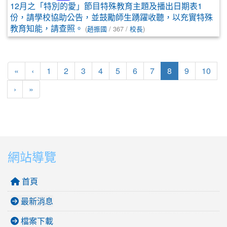
12月之「特別的愛」節目特殊教育主題及播出日期表1
份，請學校協助公告，並鼓勵師生踴躍收聽，以充實特殊
教育知能，請查照。
(
趙振國
/ 367 /
校長
)
第一頁
上一頁
(目前頁次)
«
‹
1
2
3
4
5
6
7
8
9
10
下一頁
最後頁
›
»
網站導覽
首頁
最新消息
檔案下載