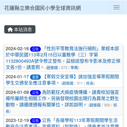
花蓮縣立樂合國民小學全球資訊網
Toggl
⏸
本站消息
文章列表
2024-02-16
「性別平等教育法施行細則」業經本部
公告
於中華民國113年2月15日以臺教學（三）字第
1132800493A號令修正發布，茲檢送發布令影本及修正條
文各1份，請查照。
(
趙振國
/ 273 /
學務
)
2024-01-17
【寒假交安宣導】請加強宣導寒假期間
重要
學生交通安全應注意事項。
(
趙振國
/ 311 /
校長
)
2024-01-08
為防範狂犬病疫情傳播，請貴校加強宣
公告
導所屬師生相關工作，另倘發現校園出現行為異常之野生
動物，請儘速通報有關單位，詳如說明。
(
趙振國
/ 352 /
校
長
)
2023-12-19
公告「各級學校113年寒假期間學生活
公告
動安全注意事項」宣導資料（如附件），請參考並注意學