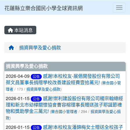
花蓮縣立樂合國民小學全球資訊網
Toggl
⏸
本站消息
回首頁
捐資興學及愛心捐款
文章列表
捐資興學及愛心捐款
2026-04-09
感謝!本校校友-展俋開發股份有限公司
公告
蔡文昌董事長捐贈學校改善建設經費壹拾萬元!
(
樂合國小管
理者
/ 173 /
捐資興學及愛心捐款
)
2026-01-15
感謝!崇利建設股份有限公司楊宗翰總經
公告
理和新北市幼樺關懷協會曹容榕理事長贈送孩子耶誕節禮
物和獎助學金三萬元!
(
樂合國小管理者
/ 294 /
捐資興學及愛心捐
款
)
2026-01-15
感謝!本校校友潘錦梅女士贈送全校孩子
公告