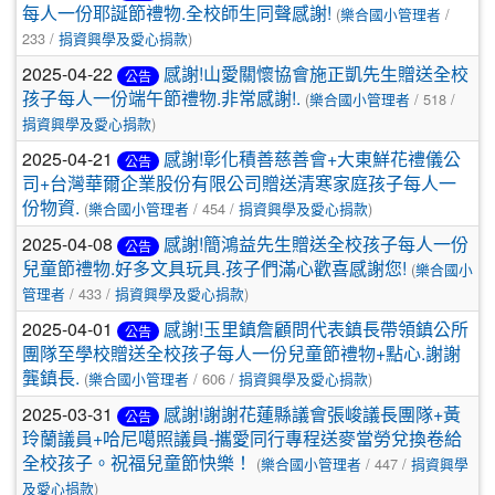
每人一份耶誕節禮物.全校師生同聲感謝!
(
樂合國小管理者
/
233 /
捐資興學及愛心捐款
)
2025-04-22
感謝!山愛關懷協會施正凱先生贈送全校
公告
孩子每人一份端午節禮物.非常感謝!.
(
樂合國小管理者
/ 518 /
捐資興學及愛心捐款
)
2025-04-21
感謝!彰化積善慈善會+大東鮮花禮儀公
公告
司+台灣華爾企業股份有限公司贈送清寒家庭孩子每人一
份物資.
(
樂合國小管理者
/ 454 /
捐資興學及愛心捐款
)
2025-04-08
感謝!簡鴻益先生贈送全校孩子每人一份
公告
兒童節禮物.好多文具玩具.孩子們滿心歡喜感謝您!
(
樂合國小
管理者
/ 433 /
捐資興學及愛心捐款
)
2025-04-01
感謝!玉里鎮詹顧問代表鎮長帶領鎮公所
公告
團隊至學校贈送全校孩子每人一份兒童節禮物+點心.謝謝
龔鎮長.
(
樂合國小管理者
/ 606 /
捐資興學及愛心捐款
)
2025-03-31
感謝!謝謝花蓮縣議會張峻議長團隊+黃
公告
玲蘭議員+哈尼噶照議員-攜愛同行專程送麥當勞兌換卷給
全校孩子。祝福兒童節快樂！
(
樂合國小管理者
/ 447 /
捐資興學
及愛心捐款
)