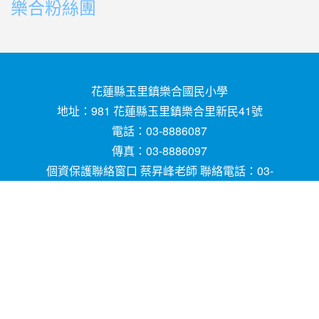
樂合粉絲團
花蓮縣玉里鎮樂合國民小學
地址：981 花蓮縣玉里鎮樂合里新民41號
電話：03-8886087
傳真：03-8886097
個資保護聯絡窗口 蔡昇峰老師 聯絡電話：03-
8886087
E-mail ：
請用
Chrome
、
FireFox
或
IE10.0瀏覽器以
上獲得最佳瀏覽效果，謝謝！