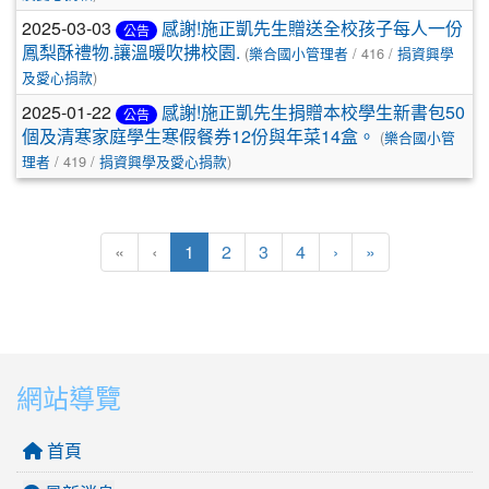
2025-03-03
感謝!施正凱先生贈送全校孩子每人一份
公告
鳳梨酥禮物.讓溫暖吹拂校園.
(
樂合國小管理者
/ 416 /
捐資興學
及愛心捐款
)
2025-01-22
感謝!施正凱先生捐贈本校學生新書包50
公告
個及清寒家庭學生寒假餐券12份與年菜14盒。
(
樂合國小管
理者
/ 419 /
捐資興學及愛心捐款
)
(目前頁次)
下一頁
最後頁
«
‹
1
2
3
4
›
»
網站導覽
首頁