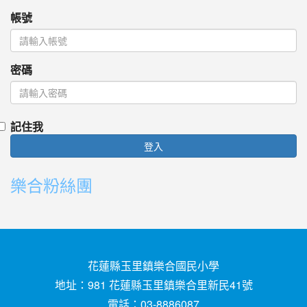
帳號
密碼
記住我
登入
樂合粉絲團
花蓮縣玉里鎮樂合國民小學
地址：981 花蓮縣玉里鎮樂合里新民41號
電話：03-8886087