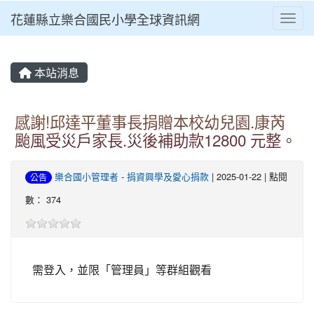
花蓮縣立樂合國民小學全球資訊網
Toggl
⏸
本站消息
感謝!邱達平董事長捐贈本校幼兒園.康芮
颱風受災戶家長.災後補助款12800 元整。
樂合國小管理者
-
捐資興學及愛心捐款
| 2025-01-22 | 點閱
公告
數： 374
需登入，並限「管理員」等群組觀看