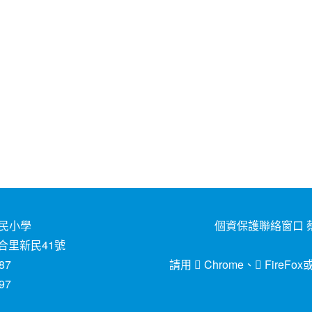
民小學
個資保護聯絡窗口 蔡
合里新民41號
87
請用
Chrome
、
FireFox
97