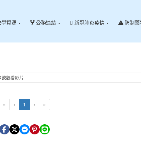
教學資源
公務連結
新冠肺炎疫情
防制藥
(目前頁次)
«
‹
1
›
»