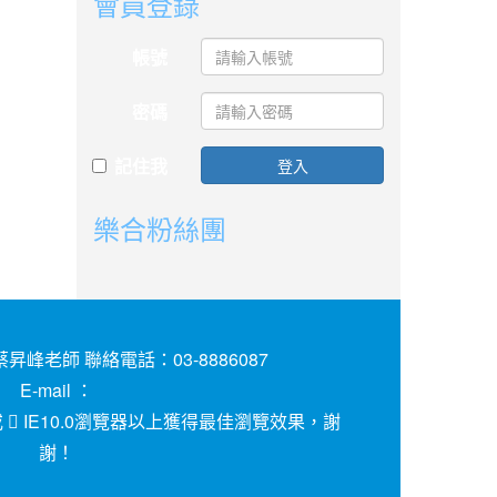
會員登錄
帳號
密碼
記住我
登入
樂合粉絲團
昇峰老師 聯絡電話：03-8886087
E-mail ：
或
IE10.0瀏覽器以上獲得最佳瀏覽效果，謝
謝！