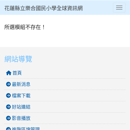
花蓮縣立樂合國民小學全球資訊網
Toggl
⏸
所選模組不存在！
網站導覽
首頁
最新消息
檔案下載
好站連結
影音播放
進階區塊管理