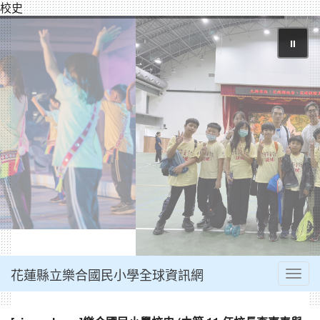
校史
⏸
花蓮縣立樂合國民小學全球資訊網
Toggl