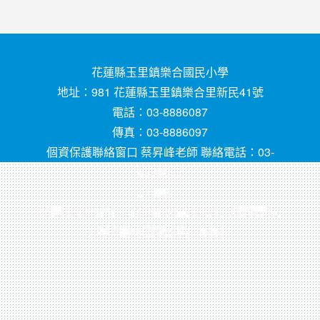
花蓮縣玉里鎮樂合國民小學
地址：981 花蓮縣玉里鎮樂合里新民41號
電話：03-8886087
傳真：03-8886097
個資保護聯絡窗口 蔡昇峰老師 聯絡電話：03-
8886087
E-mail ：
請用
Chrome
、
FireFox
或
IE10.0瀏覽器以
上獲得最佳瀏覽效果，謝謝！