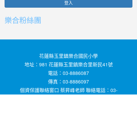
登入
樂合粉絲團
花蓮縣玉里鎮樂合國民小學
地址：981 花蓮縣玉里鎮樂合里新民41號
電話：03-8886087
傳真：03-8886097
個資保護聯絡窗口 蔡昇峰老師 聯絡電話：03-
8886087
E-mail ：
請用
Chrome
、
FireFox
或
IE10.0瀏覽器以
上獲得最佳瀏覽效果，謝謝！