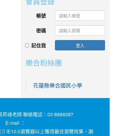
會員登錄
帳號
密碼
記住我
登入
樂合粉絲團
花蓮縣樂合國民小學
昇峰老師 聯絡電話：03-8886087
E-mail ：
或
IE10.0瀏覽器以上獲得最佳瀏覽效果，謝