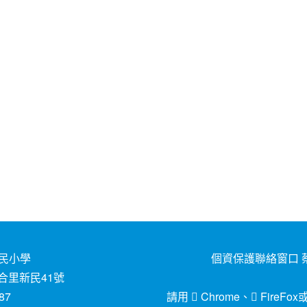
民小學
個資保護聯絡窗口 蔡
合里新民41號
87
請用
Chrome
、
FireFox