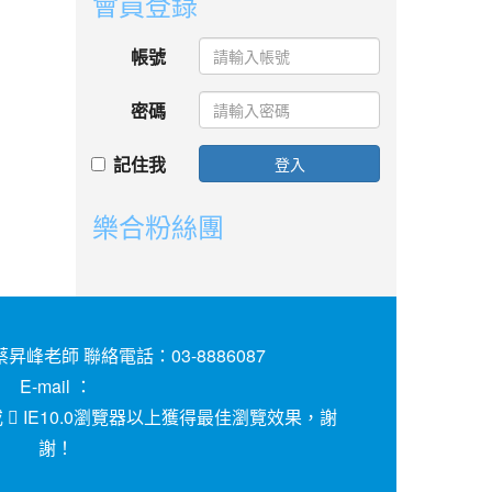
會員登錄
帳號
密碼
記住我
登入
樂合粉絲團
昇峰老師 聯絡電話：03-8886087
E-mail ：
或
IE10.0瀏覽器以上獲得最佳瀏覽效果，謝
謝！