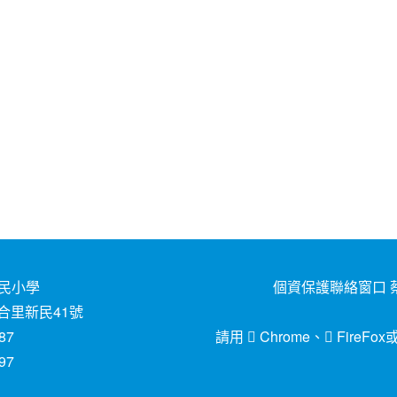
民小學
個資保護聯絡窗口 蔡
合里新民41號
87
請用
Chrome
、
FireFox
97