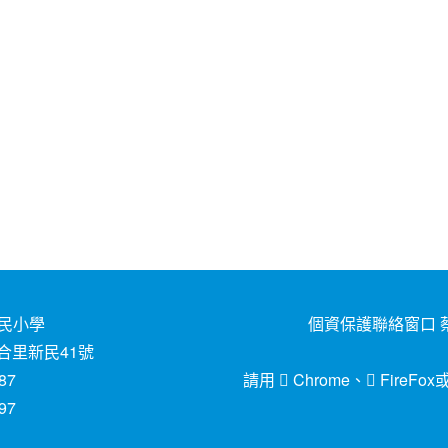
民小學
個資保護聯絡窗口 蔡
合里新民41號
87
請用
Chrome
、
FireFox
97