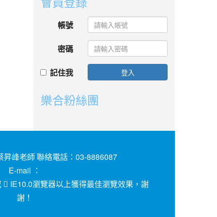
會員登錄
帳號
密碼
記住我
登入
樂合粉絲團
昇峰老師 聯絡電話：03-8886087
E-mail ：
或
IE10.0瀏覽器以上獲得最佳瀏覽效果，謝
謝！