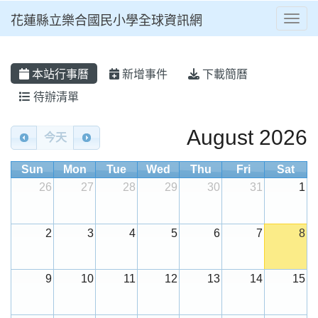
花蓮縣立樂合國民小學全球資訊網
Toggl
⏸
本站行事曆
新增事件
下載簡曆
待辦清單
Calendar
August 2026
今天
Sun
Mon
Tue
Wed
Thu
Fri
Sat
26
27
28
29
30
31
1
2
3
4
5
6
7
8
9
10
11
12
13
14
15