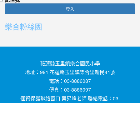
登入
樂合粉絲團
花蓮縣玉里鎮樂合國民小學
地址：981 花蓮縣玉里鎮樂合里新民41號
電話：03-8886087
傳真：03-8886097
個資保護聯絡窗口 蔡昇峰老師 聯絡電話：03-
8886087
E-mail ：
請用
Chrome
、
FireFox
或
IE10.0瀏覽器以
上獲得最佳瀏覽效果，謝謝！