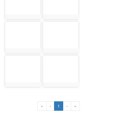
photo:1317
photo:1318
photo-1319
photo-1320
photo:1319
photo:1320
photo-1321
photo-1322
photo:1321
photo:1322
(目前頁次)
«
‹
1
›
»