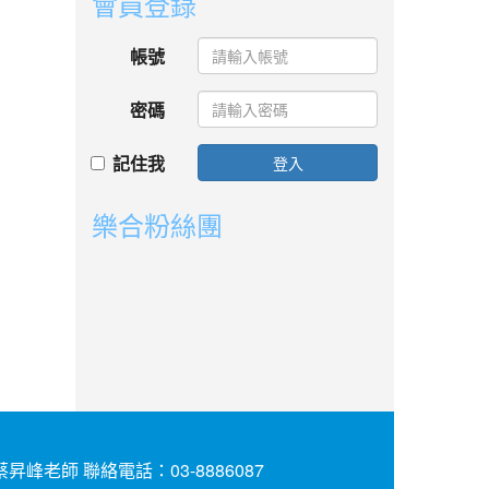
會員登錄
帳號
密碼
記住我
登入
樂合粉絲團
昇峰老師 聯絡電話：03-8886087