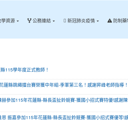
教學資源
公務連結
新冠肺炎疫情
防制藥
取花蓮縣115學年度正式教師！
加114學年花蓮縣跳繩擂台賽榮獲中年組-季軍第三名！感謝昇峰老師指導
 韋廷 陳赫參加115年花蓮縣-縣長盃扯鈴競賽-獲國小招式賽特優!感謝
 宥寬 惟恩 振嘉參加115年花蓮縣-縣長盃扯鈴競賽-獲國小招式賽優等!