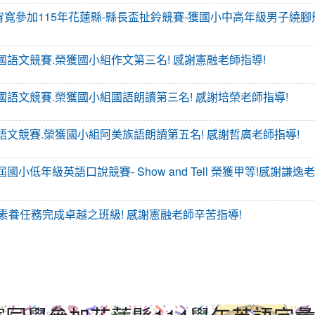
 聖佑 宥寬參加115年花蓮縣-縣長盃扯鈴競賽-獲國小中高年級男子繞
里鎮國語文競賽.榮獲國小組作文第三名! 感謝憲融老師指導!
玉里鎮國語文競賽.榮獲國小組國語朗讀第三名! 感謝培榮老師指導!
里鎮國語文競賽.榮獲國小組阿美族語朗讀第五名! 感謝哲廣老師指導!
屆國小低年級英語口說競賽- Show and Tell 榮獲甲等!感謝謙逸
GamO素養任務完成卓越之班級! 感謝憲融老師辛苦指導!