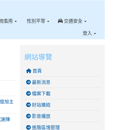
⏸
物濫用
性別平等
交通安全
登入
網站導覽
首頁
最新消息
！
檔案下載
陳俊旭主
好站連結
影音播放
感謝陳
進階區塊管理