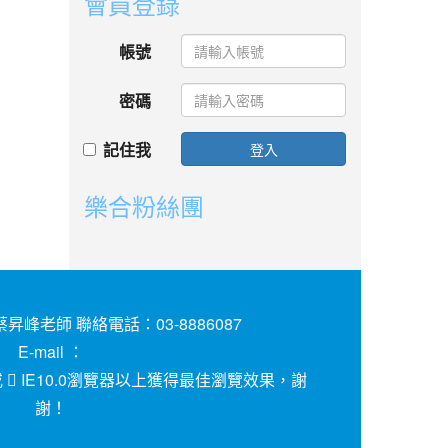
會員登錄
帳號
密碼
記住我
登入
樂合粉絲團
昇峰老師 聯絡電話：03-8886087
E-mail ：
或
IE10.0瀏覽器以上獲得最佳瀏覽效果，謝
謝！