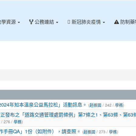
教學資源
公務連結
新冠肺炎疫情
防制藥
024年知本溫泉公益馬拉松」活動訊息。
(
趙振國
/ 242 /
學務
)
修正發布之「道路交通管理處罰條例」第7條之1、第63條、第63
/ 276 /
學務
)
作手冊QA」1份（如附件），請查照。
(
趙振國
/ 273 /
學務
)