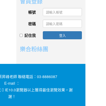
會員登錄
帳號
密碼
記住我
登入
樂合粉絲團
昇峰老師 聯絡電話：03-8886087
E-mail ：
或
IE10.0瀏覽器以上獲得最佳瀏覽效果，謝
謝！