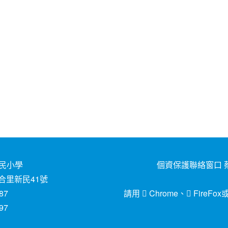
民小學
個資保護聯絡窗口 蔡
合里新民41號
87
請用
Chrome
、
FireFox
97