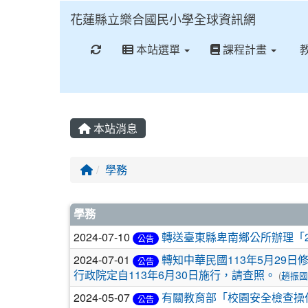
花蓮縣立樂合國民小學全球資訊網
重新取得佈景設定
本站選單
課程計畫
本站消息
回首頁
學務
文章列表
學務
2024-07-10
轉送臺東縣卑南鄉公所辦理「2
公告
2024-07-01
轉知中華民國113年5月29日
公告
行政院定自113年6月30日施行，請查照。
(
趙振國
2024-05-07
有關教育部「校園安全檢查操
公告