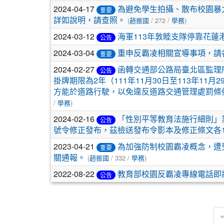
2024-04-17
為避免學生拍攝、散布校園暴
重要
詳如說明，請查照。
(
趙振國
/ 272 /
學務
)
2024-03-12
海軍113年敦睦支隊停靠花蓮
公告
2024-03-04
重申反霸凌相關宣導事項，請
重要
2024-02-27
函轉交通部公路局臺北區監理
公告
掛牌期限為2年（111年11月30日至113年11
方能於道路行駛，以免違反道路交通管理處罰條
/
學務
)
2024-02-16
「性別平等教育法施行細則」業經
公告
號令修正發布，茲檢送發布令影本及修正條文各
2023-04-21
為加強防制校園霸凌概念，遭
重要
關通報。
(
趙振國
/ 332 /
學務
)
2022-08-22
教育部校園反霸凌專線電話即將
公告