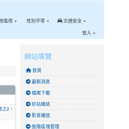
⏸
物濫用
性別平等
交通安全
登入
網站導覽
首頁
最新消息
檔案下載
好站連結
條之2，
影音播放
進階區塊管理