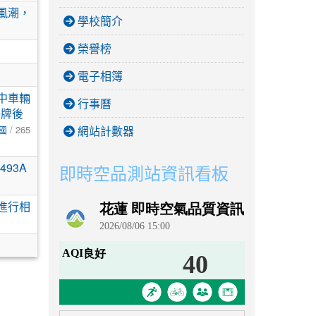
風潮，
學校簡介
榮譽榜
電子相簿
中車輛
行事曆
掛牌後
國
/ 265
網站計數器
93A
即時空品測站資訊看板
進行相