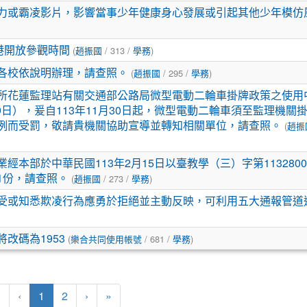
力或霸凌影片，影響當事少年健康身心發展或引起其他少年模仿
港開放參觀時間
(
趙振國
/ 313 /
學務
)
各校依說明辦理，請查照。
(
趙振國
/ 295 /
學務
)
所花蓮監理站有關交通部公路局微型電動二輪車掛牌政策之使用
月29日），爰自113年11月30日起，微型電動二輪車須至監理機關
例而受罰，敬請貴機關協助宣導並轉知相關單位，請查照。
(
趙振
本部於中華民國113年2月15日以臺教學（三）字第11328004
1份，請查照。
(
趙振國
/ 273 /
學務
)
受或知悉欺凌行為應勇於拒絕並主動反映，可利用五大通報管道
改碼為1953
(
樂合共同使用帳號
/ 681 /
學務
)
(目前頁次)
下一頁
最後頁
«
‹
1
2
›
»