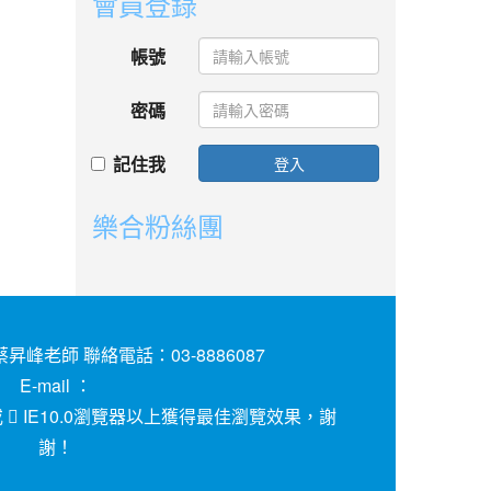
會員登錄
帳號
密碼
記住我
登入
樂合粉絲團
昇峰老師 聯絡電話：03-8886087
E-mail ：
或
IE10.0瀏覽器以上獲得最佳瀏覽效果，謝
謝！