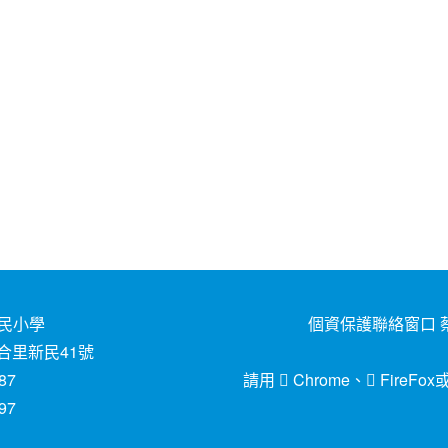
民小學
個資保護聯絡窗口 蔡
合里新民41號
87
請用
Chrome
、
FireFox
97