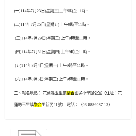
一
年
月
日
星期三
上午
時至
時。
(
)114
7
23
(
)
9
11
二
年
月
日
星期五
上午
時至
時。
(
)114
7
25
(
)
9
11
三
年
月
日
星期二
上午
時至
時。
(
)114
7
29
(
)
9
11
四
年
月
日
星期四
上午
時至
時。
(
)114
7
31
(
)
9
11
五
年
月
日
星期一
上午
時至
時。
(
)114
8
4
(
)
9
11
六
年
月
日
星期三
上午
時至
時。
(
)114
8
6
(
)
9
11
三、報名地點：
花蓮縣玉里鎮
樂合
國民小學辦公室〈住址：花
蓮縣玉里鎮
樂合
里新民
號）
電話：（
）
41
03-8886087-13