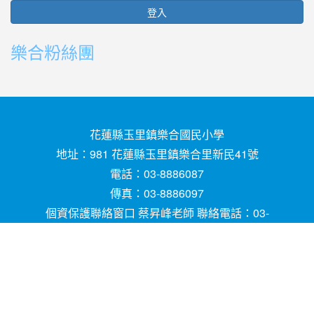
登入
樂合粉絲團
花蓮縣玉里鎮樂合國民小學
地址：981 花蓮縣玉里鎮樂合里新民41號
電話：03-8886087
傳真：03-8886097
個資保護聯絡窗口 蔡昇峰老師 聯絡電話：03-
8886087
E-mail ：
請用
Chrome
、
FireFox
或
IE10.0瀏覽器以
上獲得最佳瀏覽效果，謝謝！